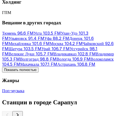
Холдинг
ГПМ
Вещание в других городах
Тюмень
96.6 FM
Ухта
103.5 FM
Улан-Удэ
101.3
FM
Ульяновск
91.4 FM
Уфа
88.2 FM
Донецк
101.6
FM
Михайловка
101.6 FM
Москва
104.2 FM
Чайковский
92.6
FM
Шатура
103.5 FM
Урай
106.7 FM
Уссурийск
98.1
FM
Великие Луки
105.7 FM
Владикавказ
102.8 FM
Владимир
105.3 FM
Волгоград
98.8 FM
Вологда
106.9 FM
Волоколамск
104.5 FM
Махачкала
107.1 FM
Астрахань
106.8 FM
Показать полностью
Жанры
Поп-музыка
Станции в городе Сарапул