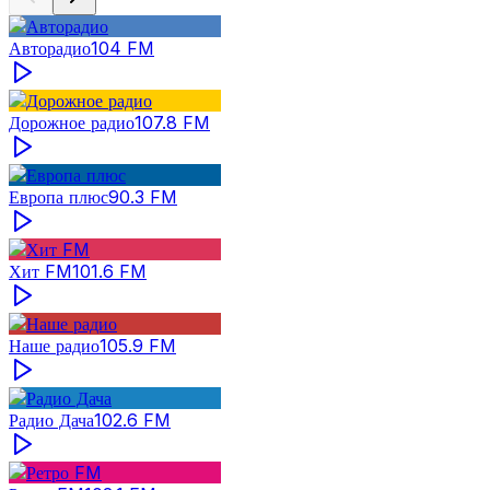
Авторадио
104
FM
Дорожное радио
107.8
FM
Европа плюс
90.3
FM
Хит FM
101.6
FM
Наше радио
105.9
FM
Радио Дача
102.6
FM