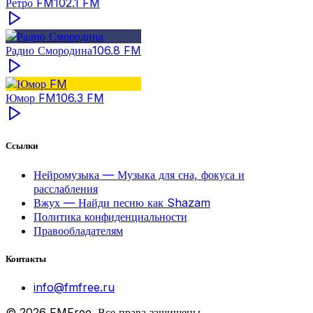
Ретро FM
102.1
FM
Радио Смородина
106.8
FM
Юмор FM
106.3
FM
Ссылки
Нейромузыка — Музыка для сна, фокуса и
расслабления
Вжух — Найди песню как Shazam
Политика конфиденциальности
Правообладателям
Контакты
info@fmfree.ru
©
2026
FMFree. Все права защищены.